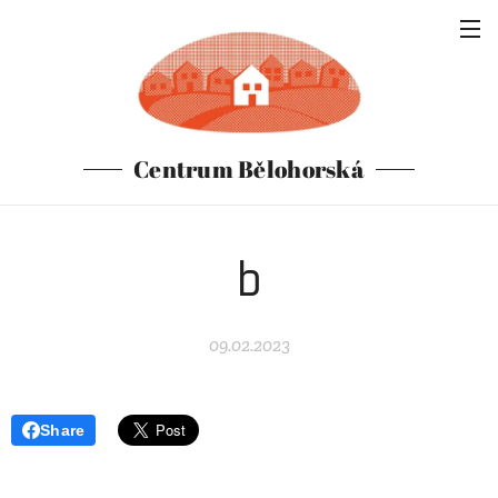
Centrum Bělohorská
b
09.02.2023
Share